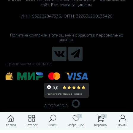
сайт. Все права защищены.
ИНН: 632202847536, ОГРН: 322631200133420
Политика компании в отношении обработки персональных
данных
Принимаем к оплате:
ALTOP MEDIA
0
0
Главная
Каталог
Поиск
Избранное
Корзина
Войти