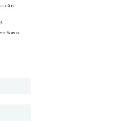
стей и
м.
резьбовых