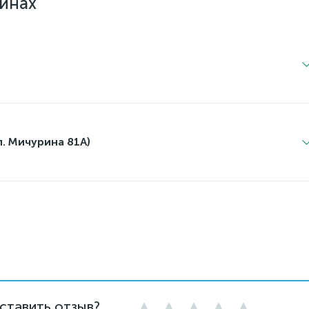
зинах
л. Мичурина 81А)
ставить отзыв?