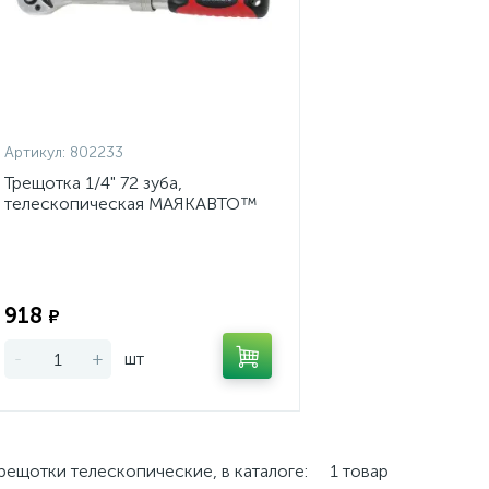
Артикул:
802233
Трещотка 1/4" 72 зуба,
телескопическая МАЯКАВТО™
Экономия:
918
₽
-
+
шт
рещотки телескопические, в каталоге:
1 товар