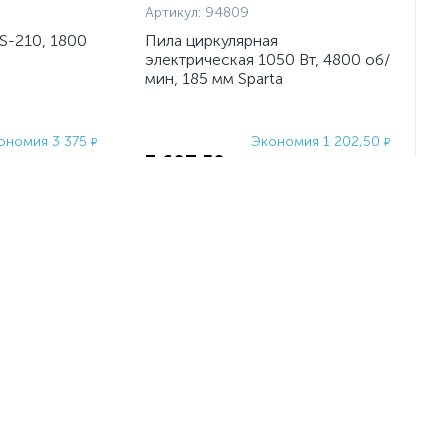
Артикул:
94809
S-210, 1800
Пила циркулярная
электрическая 1050 Вт, 4800 об/
мин, 185 мм Sparta
ономия 3 375
Экономия 1 202,50
₽
₽
3 607,50
₽
13 500
4 810
₽
₽
-
+
шт
2