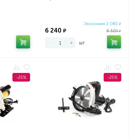
Экономия 2 080
Экономия:
₽
6 240
₽
8 320
₽
-
+
шт
-25%
-25%