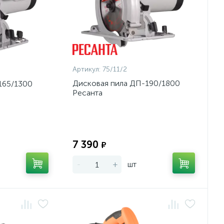
Артикул:
75/11/2
Дисковая пила ДП-190/1800
165/1300
Ресанта
Экономия:
Экономия:
7 390
₽
-
+
шт