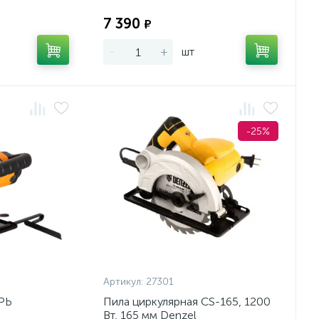
Экономия:
Экономия:
7 390
₽
-
+
шт
-25%
Артикул:
27301
РЬ
Пила циркулярная CS-165, 1200
Вт, 165 мм Denzel