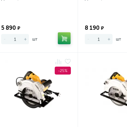
Экономия:
5 890
8 190
₽
₽
-
+
шт
-
+
шт
-25%