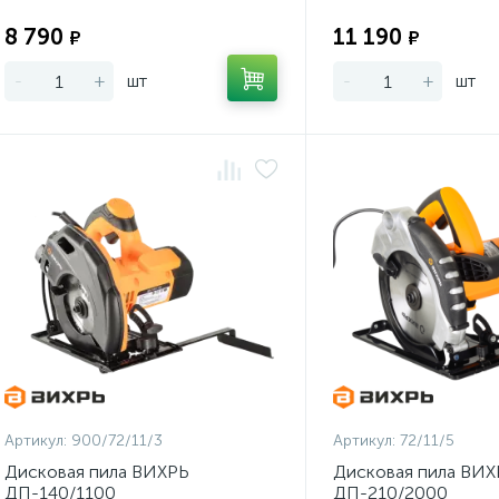
Экономия:
8 790
11 190
₽
₽
-
+
шт
-
+
шт
Артикул:
900/72/11/3
Артикул:
72/11/5
Дисковая пила ВИХРЬ
Дисковая пила ВИХ
ДП-140/1100
ДП-210/2000