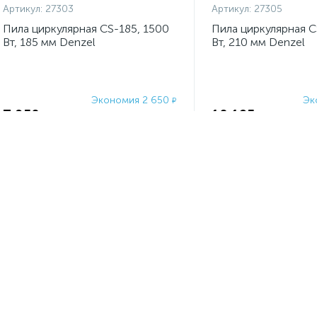
Артикул:
27303
Артикул:
27305
Пила циркулярная CS-185, 1500
Пила циркулярная C
Вт, 185 мм Denzel
Вт, 210 мм Denzel
Экономия 2 650
Эк
₽
7 950
10 125
₽
₽
10 600
₽
-
+
шт
-
+
шт
1
етевые дисковые пилы, в каталоге:
18 товаров
Минимальная цена:
3690.00 руб.
Максимальная цена:
13500.00 руб.