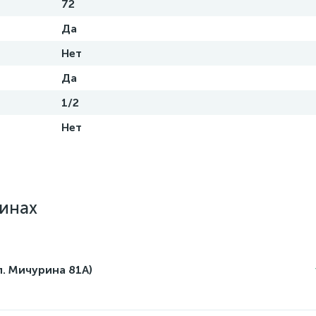
72
Да
Нет
Да
1/2
Нет
зинах
л. Мичурина 81А)