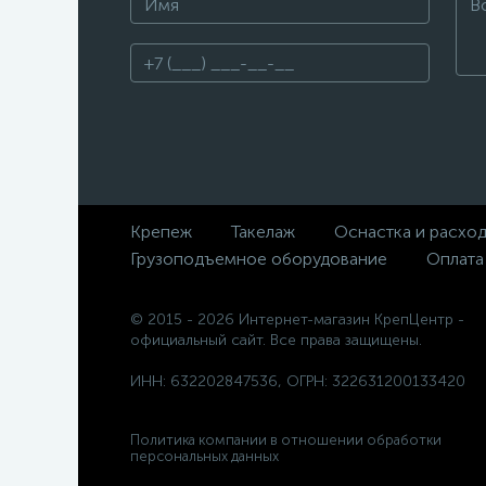
Крепеж
Такелаж
Оснастка и расхо
Грузоподъемное оборудование
Оплата
© 2015 - 2026 Интернет-магазин КрепЦентр -
официальный сайт. Все права защищены.
ИНН: 632202847536, ОГРН: 322631200133420
Политика компании в отношении обработки
персональных данных