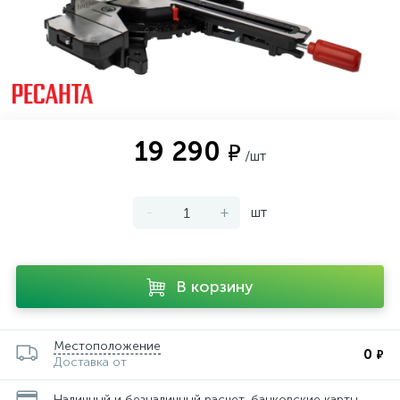
19 290
₽
/шт
-
+
шт
В корзину
Местоположение
0
₽
Доставка от
Наличный и безналичный расчет, банковские карты