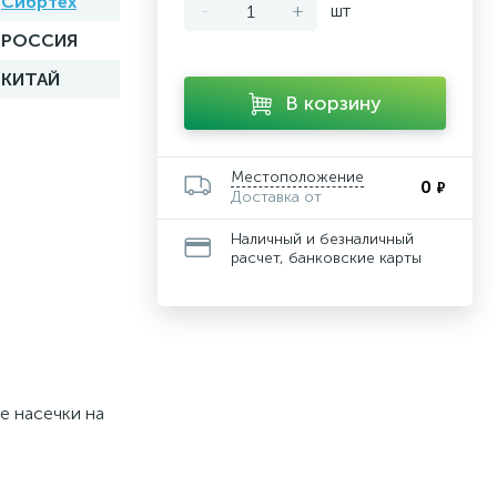
Сибртех
-
+
шт
РОССИЯ
КИТАЙ
В корзину
Местоположение
0
₽
Доставка от
Наличный и безналичный
расчет, банковские карты
е насечки на