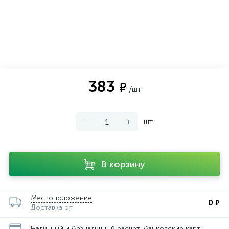
383
₽
/шт
-
+
шт
В корзину
Местоположение
0
₽
Доставка от
Наличный и безналичный расчет, банковские карты