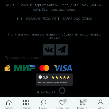
© 2015 - 2026 Интернет-магазин КрепЦентр - официальный
сайт. Все права защищены.
ИНН: 632202847536, ОГРН: 322631200133420
Политика компании в отношении обработки персональных
данных
Принимаем к оплате:
ALTOP MEDIA
0
0
Главная
Каталог
Поиск
Избранное
Корзина
Войти