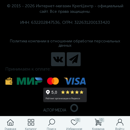
© 2015 - 2026 Интернет-магазин КрепЦентр - официальный
сайт. Все права защищены.
ИНН: 632202847536, ОГРН: 322631200133420
Политика компании в отношении обработки персональных
данных
Принимаем к оплате:
ALTOP MEDIA
0
0
Главная
Каталог
Поиск
Избранное
Корзина
Войти