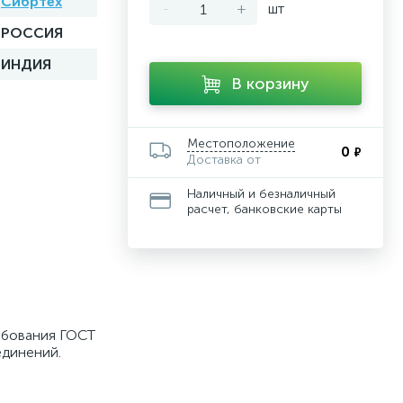
Сибртех
-
+
шт
РОССИЯ
ИНДИЯ
В корзину
Местоположение
0
₽
Доставка от
Наличный и безналичный
расчет, банковские карты
ребования ГОСТ
единений.