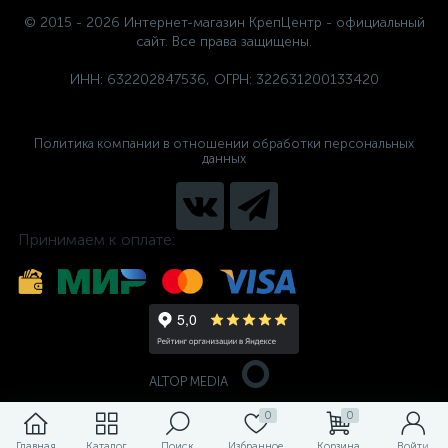
© 2015 - 2026 Интернет-магазин КрепЦентр - официальный
сайт. Все права защищены.
ИНН: 632202847536, ОГРН: 322631200133420
Политика компании в отношении обработки персональных
данных
Принимаем к оплате:
ALTOP MEDIA
0
0
Главная
Каталог
Поиск
Избранное
Корзина
Войти