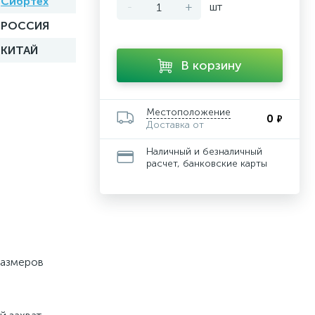
Сибртех
-
+
шт
РОССИЯ
КИТАЙ
В корзину
Местоположение
0
₽
Доставка от
Наличный и безналичный
расчет, банковские карты
размеров