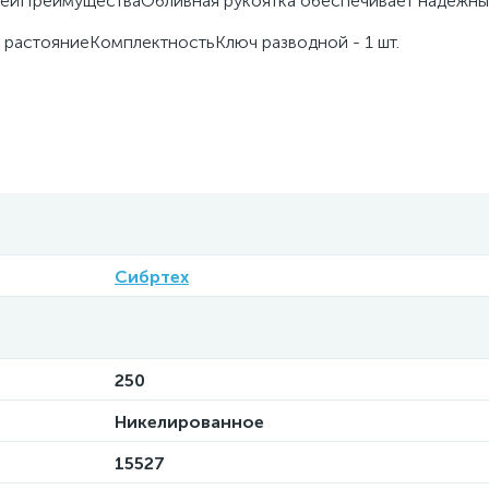
лейПреимуществаОбливная рукоятка обеспечивает надежны
е растояниеКомплектностьКлюч разводной - 1 шт.
Сибртех
250
Никелированное
15527