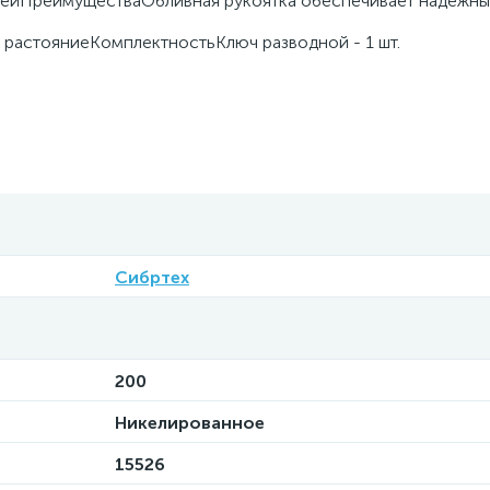
лейПреимуществаОбливная рукоятка обеспечивает надежны
е растояниеКомплектностьКлюч разводной - 1 шт.
Сибртех
200
Никелированное
15526