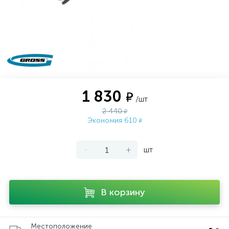
1 830
₽
/шт
2 440
₽
Экономия 610
₽
-
+
шт
В корзину
Местоположение