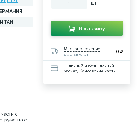
ибртех
-
+
шт
ГЕРМАНИЯ
КИТАЙ
В корзину
Местоположение
0
₽
Доставка от
Наличный и безналичный
расчет, банковские карты
 части с
струмента с