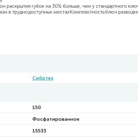
е
 раскрытия губок на 30% больше, чем у стандартного клю
ом в труднодоступных местахКомплектностьКлюч разводной
Сибртех
150
Фосфатированное
15533