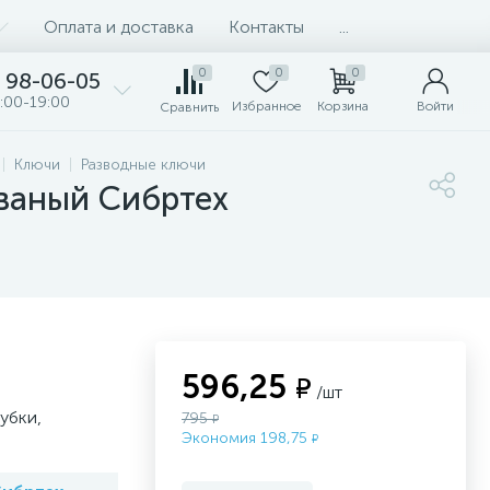
Оплата и доставка
Контакты
...
0
0
0
98-06-05
:00-19:00
Избранное
Корзина
Войти
Сравнить
Ключи
Разводные ключи
ованый Сибртех
596,25
₽
/шт
убки,
795
₽
Экономия 198,75
₽