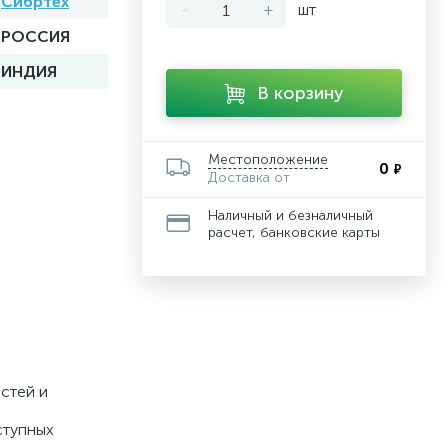
Сибртех
-
+
шт
РОССИЯ
ИНДИЯ
В корзину
Местоположение
0
₽
Доставка от
Наличный и безналичный
расчет, банковские карты
стей и
ступных