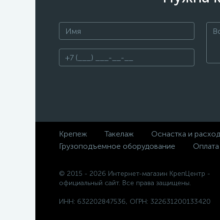
Крепеж
Такелаж
Оснастка и расхо
Грузоподъемное оборудование
Оплата
© 2015 - 2026 Интернет-магазин КрепЦентр -
официальный сайт. Все права защищены.
ИНН: 632202847536, ОГРН: 322631200133420