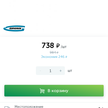
738
₽
/шт
984
₽
Экономия 246
₽
-
+
шт
В корзину
Местоположение