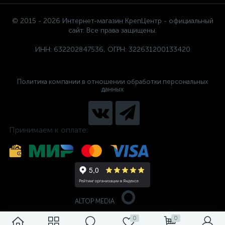
© 2015 - 2026 Интернет-магазин КрепЦентр - официальный
сайт. Все права защищены.
ИНН: 632202847536, ОГРН: 322631200133420
Политика компании в отношении обработки персональных
данных
Принимаем к оплате:
ALTOP MEDIA
0
0