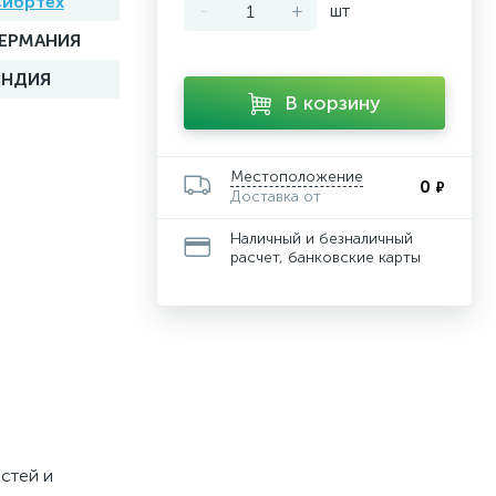
ибртех
-
+
шт
ГЕРМАНИЯ
ИНДИЯ
В корзину
Местоположение
0
₽
Доставка от
Наличный и безналичный
расчет, банковские карты
стей и