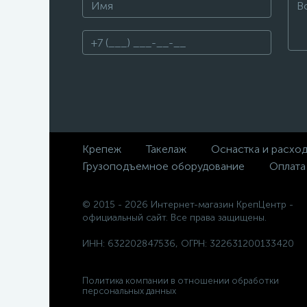
Крепеж
Такелаж
Оснастка и расхо
Грузоподъемное оборудование
Оплата
© 2015 - 2026 Интернет-магазин КрепЦентр -
официальный сайт. Все права защищены.
ИНН: 632202847536, ОГРН: 322631200133420
Политика компании в отношении обработки
персональных данных