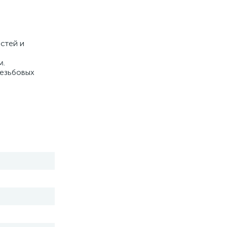
стей и
м.
резьбовых