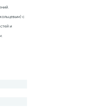
нений.
(кольцевым) с
стей и
ым.