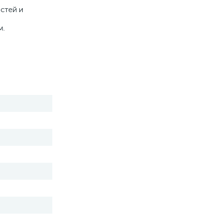
стей и
м.