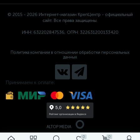
© 2015 - 2026 Интернет-магазин КрепЦентр - официальный
сайт. Все права защищены.
ИНН: 632202847536, ОГРН: 322631200133420
Политика компании в отношении обработки персональных
данных
Принимаем к оплате:
ALTOP MEDIA
0
0