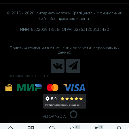
© 2015 - 2026 Интернет-магазин КрепЦентр - официальный
сайт. Все права защищены.
ИНН: 632202847536, ОГРН: 322631200133420
Политика компании в отношении обработки персональных
данных
Принимаем к оплате:
ALTOP MEDIA
0
0