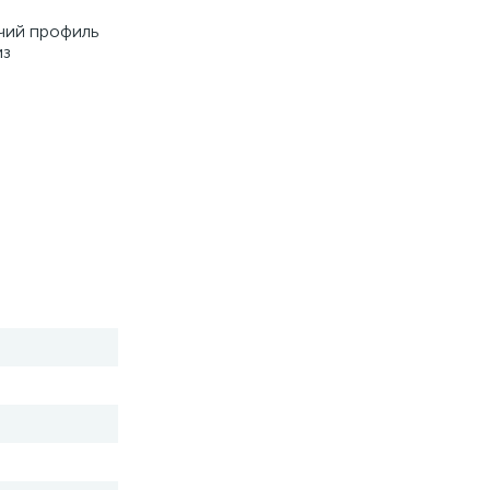
чий профиль
из