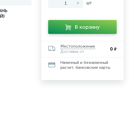
-
+
шт
АНЬ
Й)
В корзину
Местоположение
0
₽
Доставка от
Наличный и безналичный
расчет, банковские карты