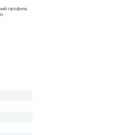
чий профиль
из