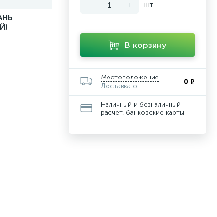
-
+
шт
АНЬ
Й)
В корзину
Местоположение
0
₽
Доставка от
Наличный и безналичный
расчет, банковские карты