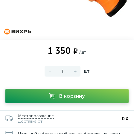
1 350
₽
/шт
-
+
шт
В корзину
Местоположение
0
₽
Доставка от
Наличный и безналичный расчет, банковские карты