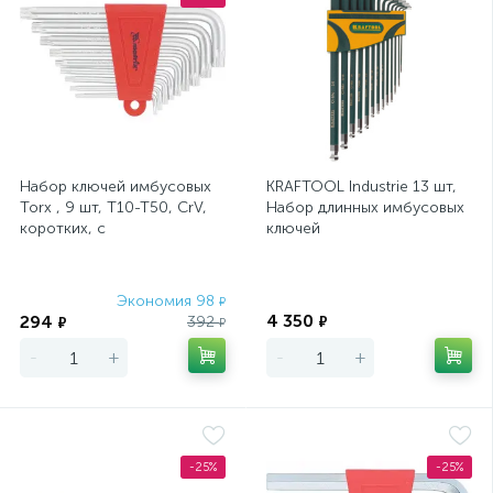
Набор ключей имбусовых
KRAFTOOL Industrie 13 шт,
Torx , 9 шт, T10-T50, CrV,
Набор длинных имбусовых
коротких, с
ключей
сатинированным
покрытием Matrix
Экономия 98
Экономия
₽
4 350
294
392
₽
₽
₽
-
+
-
+
-25%
-25%