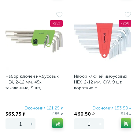
-25%
-25%
Набор ключей имбусовых
Набор ключей имбусовых
HEX, 2-12 мм, 45x,
HEX, 2-12 мм, CrV, 9 шт,
закаленные, 9 шт,
короткие с
короткие, никель Сибртех
сатинированным
покрытием Matrix
Экономия 121,25
Экономия 153,50
₽
₽
363,75
460,50
485
614
₽
₽
₽
₽
-
+
-
+