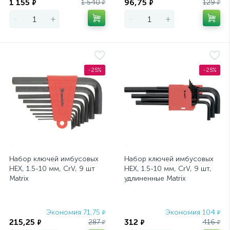
1 155
96,75
1 540
129
₽
₽
₽
₽
-
+
-
+
-25%
-25%
Набор ключей имбусовых
Набор ключей имбусовых
HEX, 1.5-10 мм, CrV, 9 шт
HEX, 1.5-10 мм, CrV, 9 шт,
Matrix
удлиненные Matrix
Экономия 71,75
Экономия 104
₽
₽
215,25
312
287
416
₽
₽
₽
₽