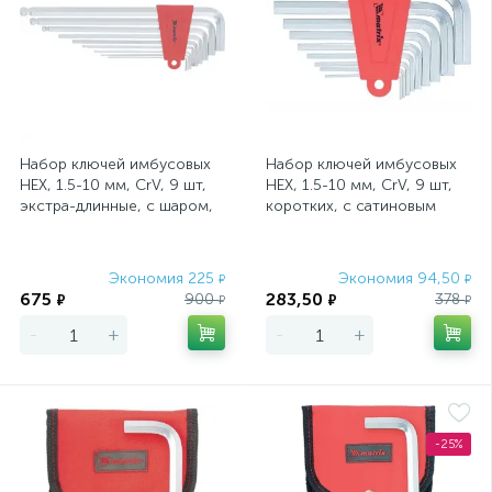
Набор ключей имбусовых
Набор ключей имбусовых
HEX, 1.5-10 мм, CrV, 9 шт,
HEX, 1.5-10 мм, CrV, 9 шт,
экстра-длинные, c шаром,
коротких, с сатиновым
сатин Matrix
покрытием Matrix
Экономия 225
Экономия 94,50
₽
₽
675
283,50
900
378
₽
₽
₽
₽
-
+
-
+
-25%