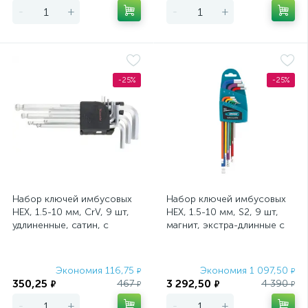
-
+
-
+
-25%
-25%
Набор ключей имбусовых
Набор ключей имбусовых
HEX, 1.5-10 мм, CrV, 9 шт,
HEX, 1.5-10 мм, S2, 9 шт,
удлиненные, сатин, с
магнит, экстра-длинные с
шаром Matrix
шаром, хром/краска Gross
Экономия 116,75
Экономия 1 097,50
₽
₽
350,25
3 292,50
467
4 390
₽
₽
₽
₽
-
+
-
+