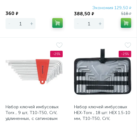
Экономия
Экономия 129,50
₽
360
388,50
₽
518
₽
₽
-
+
-
+
-25%
-25%
Набор ключей имбусовых
Набор ключей имбусовых
Torx , 9 шт, T10-T50, CrV,
HEX-Torx , 18 шт: HEX 1.5-10
удлиненных, с сатиновым
мм, T10-T50, CrV,
покрытием Matrix
коротких, с сатиновым
покрытие