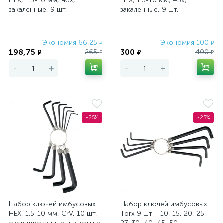
HEX, 1.5-10 мм, 45x,
HEX, 1.5-10 мм, 45x,
закаленные, 9 шт,
закаленные, 9 шт,
короткие, никель Сибртех
удлиненные, никель
Сибртех
Экономия 66,25
Экономия 100
₽
₽
198,75
300
265
400
₽
₽
₽
₽
-
+
-
+
-25%
-25%
Набор ключей имбусовых
Набор ключей имбусовых
HEX, 1.5-10 мм, CrV, 10 шт,
Torx 9 шт: T10, 15, 20, 25,
оксидированные, на кольце
27, 30, 40, 45, 50,