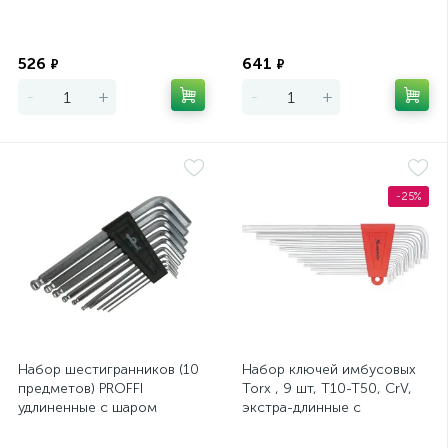
Экономия
Экономия
526
641
₽
₽
-
+
-
+
-25%
Набор шестигранников (10
Набор ключей имбусовых
предметов) PROFFI
Torx , 9 шт, T10-T50, CrV,
удлиненные с шаром
экстра-длинные с
СЕРВИС КЛЮЧ
сатинированным
покрытием Matrix