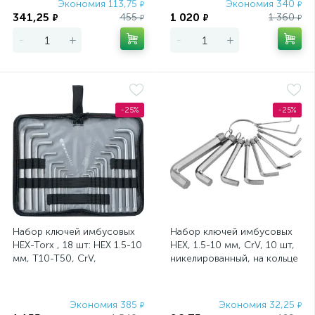
Экономия 113,75
Экономия 340
₽
₽
341,25
1 020
455
1 360
₽
₽
₽
₽
-
+
-
+
-25%
-25%
Набор ключей имбусовых
Набор ключей имбусовых
HEX-Torx , 18 шт: HEX 1.5-10
HEX, 1.5-10 мм, CrV, 10 шт,
мм, T10-T50, CrV,
никелированный, на кольце
удлиненных, с сатиновым
Sparta
покрыт
Экономия 385
Экономия 32,25
₽
₽