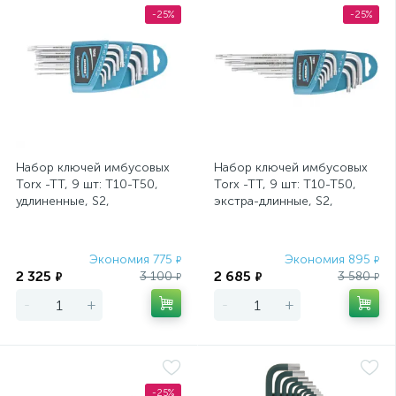
-25%
-25%
Набор ключей имбусовых
Набор ключей имбусовых
Torx -TT, 9 шт: T10-T50,
Torx -TT, 9 шт: T10-T50,
удлиненные, S2,
экстра-длинные, S2,
сатинированные Gross
сатинированные Gross
Экономия 775
Экономия 895
₽
₽
2 325
2 685
3 100
3 580
₽
₽
₽
₽
-
+
-
+
-25%