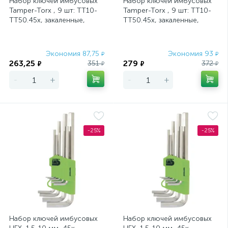
Набор ключей имбусовых
Набор ключей имбусовых
Tamper-Torx , 9 шт: ТТ10-
Tamper-Torx , 9 шт: ТT10-
ТТ50.45x, закаленные,
ТT50.45x, закаленные,
удлиненные, никель
короткие, никель Сибртех
Сибртех
Экономия 87,75
Экономия 93
₽
₽
263,25
279
351
372
₽
₽
₽
₽
-
+
-
+
-25%
-25%
Набор ключей имбусовых
Набор ключей имбусовых