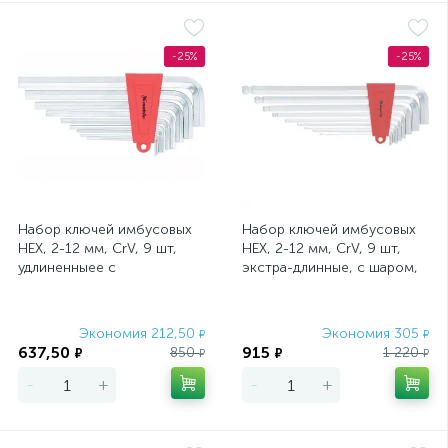
-25%
-25%
Набор ключей имбусовых
Набор ключей имбусовых
HEX, 2-12 мм, CrV, 9 шт,
HEX, 2-12 мм, CrV, 9 шт,
удлиненныее с
экстра-длинные, c шаром,
сатинированным
сатин Matrix
покрытием Matrix
Экономия 212,50
Экономия 305
₽
₽
637,50
915
850
1 220
₽
₽
₽
₽
-
+
-
+