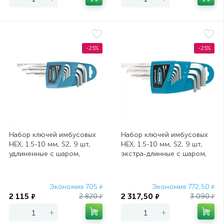
-25%
-25%
Набор ключей имбусовых
Набор ключей имбусовых
HEX, 1.5-10 мм, S2, 9 шт,
HEX, 1.5-10 мм, S2, 9 шт,
удлиненные с шаром,
экстра-длинные с шаром,
сатинированные Gross
сатинированные Gross
Экономия 705
Экономия 772,50
₽
₽
2 115
2 317,50
2 820
3 090
₽
₽
₽
₽
-
+
-
+