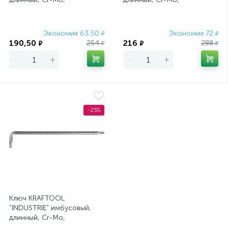
хромосатинированное
хромосатинированное
покрытие, ТX 30
покрытие, ТX 40
Экономия 63,50
Экономия 72
₽
₽
190,50
216
254
288
₽
₽
₽
₽
-
+
-
+
-25%
Ключ KRAFTOOL
"INDUSTRIE" имбусовый,
длинный, Cr-Mo,
хромосатинированное