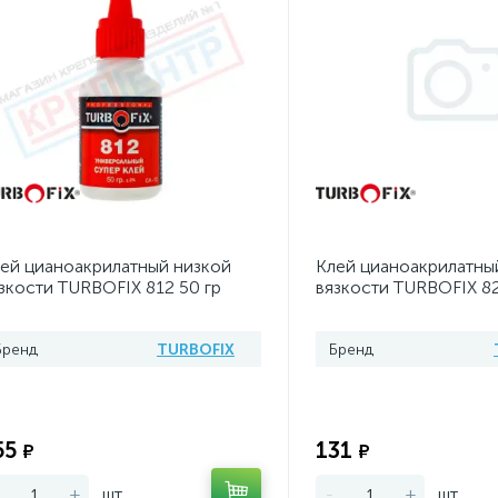
ей цианоакрилатный низкой
Клей цианоакрилатны
зкости TURBOFIX 812 50 гр
вязкости TURBOFIX 82
Бренд
TURBOFIX
Бренд
Экономия:
55
131
₽
₽
+
шт
-
+
шт