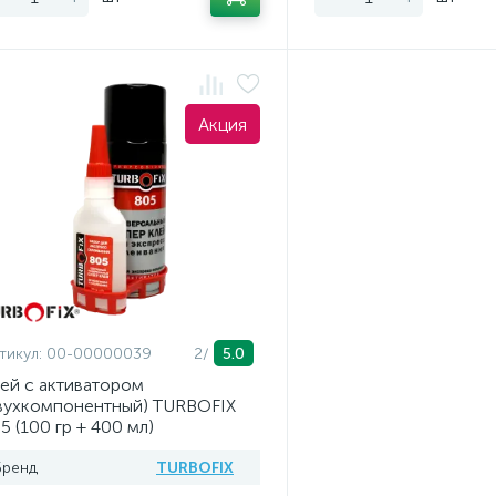
Акция
тикул:
00-00000039
2/
5.0
ей с активатором
вухкомпонентный) TURBOFIX
5 (100 гр + 400 мл)
Бренд
TURBOFIX