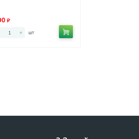
Экономия:
90
₽
+
шт