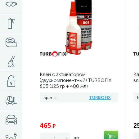
Клей с активатором
Кл
(двухкомпонентный) TURBOFIX
вя
805 (125 гр + 400 мл)
Бренд
TURBOFIX
Экономия:
465
2
₽
-
+
шт
-