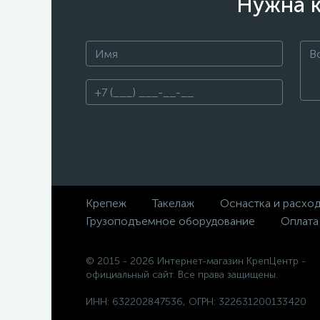
Нужна к
Крепеж
Такелаж
Оснастка и расхо
Грузоподъемное оборудование
Оплата
© 2015 - 2026 Интернет-магазин КрепЦентр -
официальный сайт. Все права защищены.
ИНН: 632202847536, ОГРН: 322631200133420