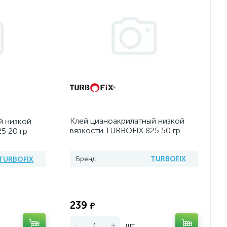
Клей цианоакрилатный низкой
й низкой
вязкости TURBOFIX 825 50 гр
5 20 гр
Бренд
TURBOFIX
TURBOFIX
Экономия:
Экономия:
239
₽
-
+
шт