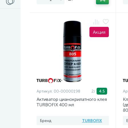
Акция
Артикул:
00-00000198
2/
4.5
Ар
Активатор цианокрилатного клея
Кл
TURBOFIX 400 мл
(д
80
Бренд
TURBOFIX