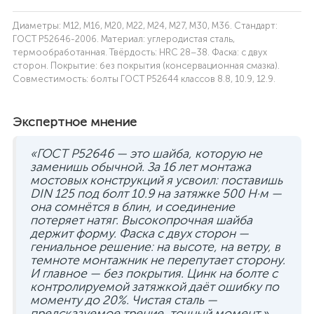
Диаметры: M12, M16, M20, M22, M24, M27, M30, M36. Стандарт:
ГОСТ Р52646-2006. Материал: углеродистая сталь,
термообработанная. Твёрдость: HRC 28–38. Фаска: с двух
сторон. Покрытие: без покрытия (консервационная смазка).
Совместимость: болты ГОСТ Р52644 классов 8.8, 10.9, 12.9.
Экспертное мнение
«ГОСТ Р52646 — это шайба, которую не
заменишь обычной. За 16 лет монтажа
мостовых конструкций я усвоил: поставишь
DIN 125 под болт 10.9 на затяжке 500 Н·м —
она сомнётся в блин, и соединение
потеряет натяг. Высокопрочная шайба
держит форму. Фаска с двух сторон —
гениальное решение: на высоте, на ветру, в
темноте монтажник не перепутает сторону.
И главное — без покрытия. Цинк на болте с
контролируемой затяжкой даёт ошибку по
моменту до 20%. Чистая сталь —
предсказуемое трение, точный момент.»