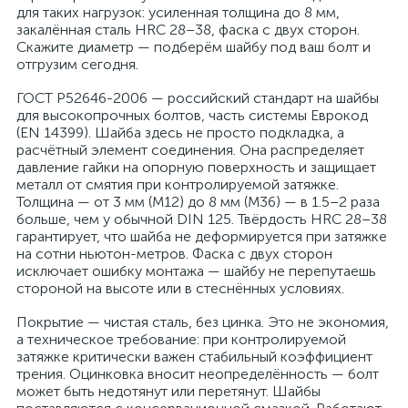
для таких нагрузок: усиленная толщина до 8 мм,
закалённая сталь HRC 28–38, фаска с двух сторон.
Скажите диаметр — подберём шайбу под ваш болт и
отгрузим сегодня.
ГОСТ Р52646-2006 — российский стандарт на шайбы
для высокопрочных болтов, часть системы Еврокод
(EN 14399). Шайба здесь не просто подкладка, а
расчётный элемент соединения. Она распределяет
давление гайки на опорную поверхность и защищает
металл от смятия при контролируемой затяжке.
Толщина — от 3 мм (M12) до 8 мм (M36) — в 1.5–2 раза
больше, чем у обычной DIN 125. Твёрдость HRC 28–38
гарантирует, что шайба не деформируется при затяжке
на сотни ньютон-метров. Фаска с двух сторон
исключает ошибку монтажа — шайбу не перепутаешь
стороной на высоте или в стеснённых условиях.
Покрытие — чистая сталь, без цинка. Это не экономия,
а техническое требование: при контролируемой
затяжке критически важен стабильный коэффициент
трения. Оцинковка вносит неопределённость — болт
может быть недотянут или перетянут. Шайбы