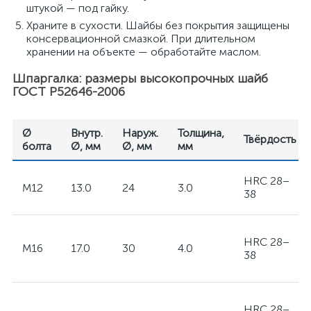
штукой — под гайку.
Храните в сухости. Шайбы без покрытия защищены
консервационной смазкой. При длительном
хранении на объекте — обработайте маслом.
Шпаргалка: размеры высокопрочных шайб
ГОСТ Р52646-2006
Ø
Внутр.
Наруж.
Толщина,
Твёрдость
болта
Ø, мм
Ø, мм
мм
HRC 28–
M12
13.0
24
3.0
38
HRC 28–
M16
17.0
30
4.0
38
HRC 28–