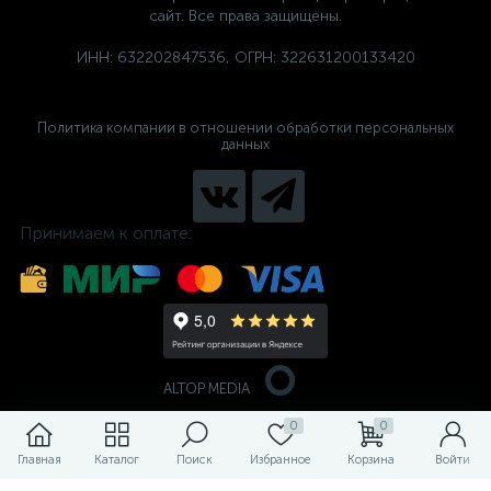
сайт. Все права защищены.
ИНН: 632202847536, ОГРН: 322631200133420
Политика компании в отношении обработки персональных
данных
Принимаем к оплате:
ALTOP MEDIA
0
0
Главная
Каталог
Поиск
Избранное
Корзина
Войти