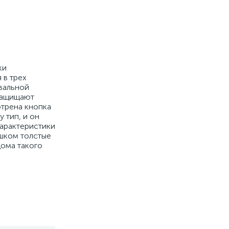
ки
 в трех
вальной
 защищают
отрена кнопка
 тип, и он
характеристики
ишком толстые
дома такого