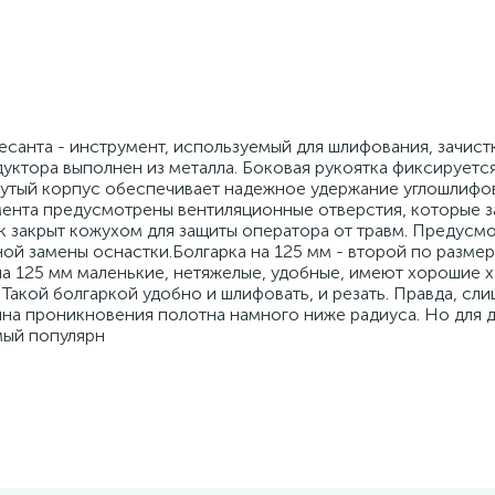
анта - инструмент, используемый для шлифования, зачист
уктора выполнен из металла. Боковая рукоятка фиксируется
нутый корпус обеспечивает надежное удержание углошлифо
мента предусмотрены вентиляционные отверстия, которые
к закрыт кожухом для защиты оператора от травм. Предусм
й замены оснастки.Болгарка на 125 мм - второй по размеру
на 125 мм маленькие, нетяжелые, удобные, имеют хорошие 
Такой болгаркой удобно и шлифовать, и резать. Правда, сл
бина проникновения полотна намного ниже радиуса. Но для 
мый популярн