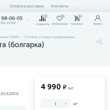
Оплата и доставка
Контакты
...
0
0
0
98-06-05
:00-19:00
Избранное
Корзина
Войти
Сравнить
шины (УШМ)
Сетевые угловые шлифмашины
а (болгарка)
4 990
₽
/шт
125/1200Э
-
+
шт