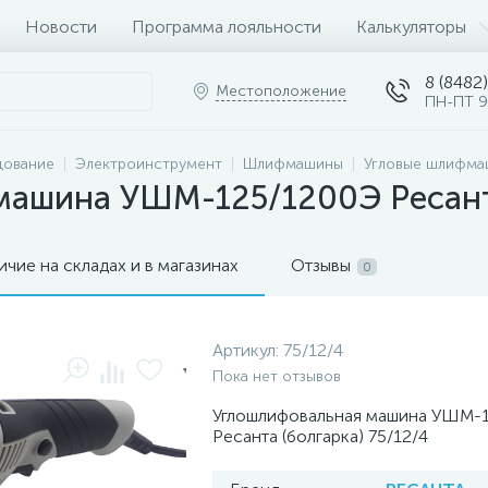
Новости
Программа лояльности
Калькуляторы
8 (8482)
Местоположение
ПН-ПТ 9
дование
Электроинструмент
Шлифмашины
Угловые шлифма
машина УШМ-125/1200Э Ресант
ичие на складах и в магазинах
Отзывы
0
Артикул:
75/12/4
Пока нет отзывов
Углошлифовальная машина УШМ-
Ресанта (болгарка) 75/12/4