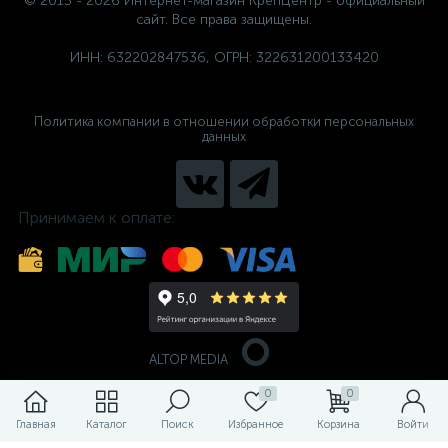
© 2015 - 2026 Интернет-магазин КрепЦентр - официальный
сайт. Все права защищены.
ИНН: 632202847536, ОГРН: 322631200133420
Политика компании в отношении обработки персональных
данных
Принимаем к оплате:
ALTOP MEDIA
0
0
Главная
Каталог
Поиск
Избранное
Корзина
Войти