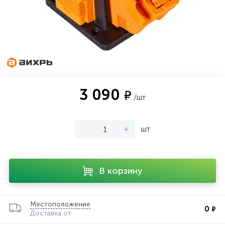
3 090
₽
/шт
-
+
шт
В корзину
Местоположение
0
₽
Доставка от