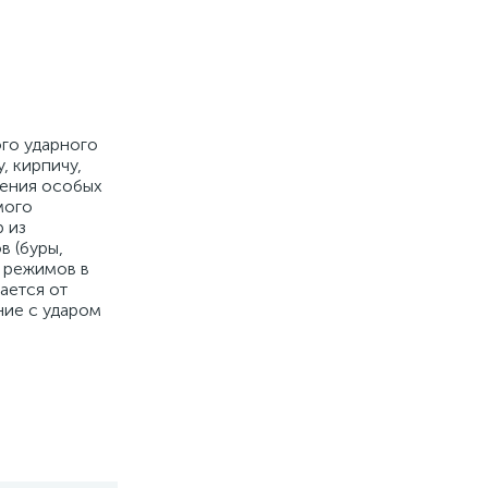
ого ударного
, кирпичу,
жения особых
мого
 из
в (буры,
е режимов в
ается от
ние с ударом