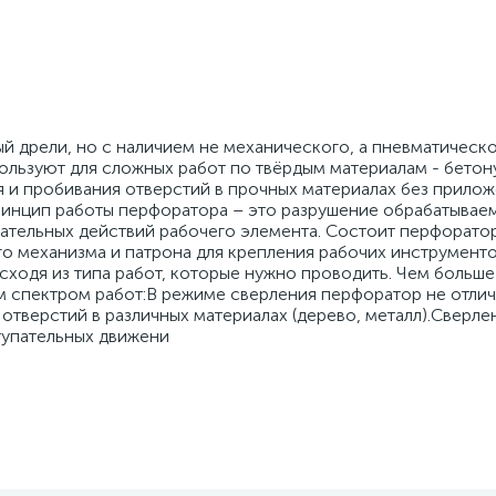
й дрели, но с наличием не механического, а пневматическ
ьзуют для сложных работ по твёрдым материалам - бетону
ия и пробивания отверстий в прочных материалах без прило
ринцип работы перфоратора – это разрушение обрабатывае
ательных действий рабочего элемента. Состоит перфоратор
го механизма и патрона для крепления рабочих инструменто
исходя из типа работ, которые нужно проводить. Чем больш
м спектром работ:В режиме сверления перфоратор не отлич
отверстий в различных материалах (дерево, металл).Сверле
тупательных движени