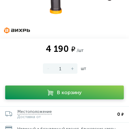
4 190
₽
/шт
-
+
шт
В корзину
Местоположение
0
₽
Доставка от
Наличный и безналичный расчет, банковские карты