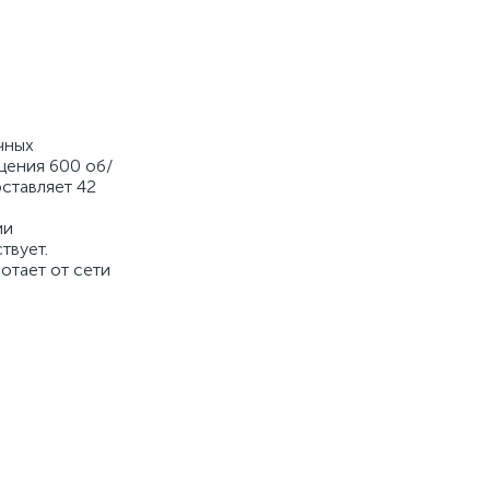
чных
щения 600 об/
ставляет 42
ии
твует.
отает от сети