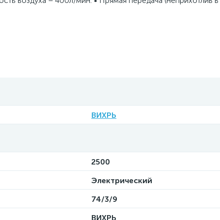
ость воздуха – 400л/мин. • Прямая передача (неприхотлив в
ВИХРЬ
2500
Электрический
74/3/9
ВИХРЬ