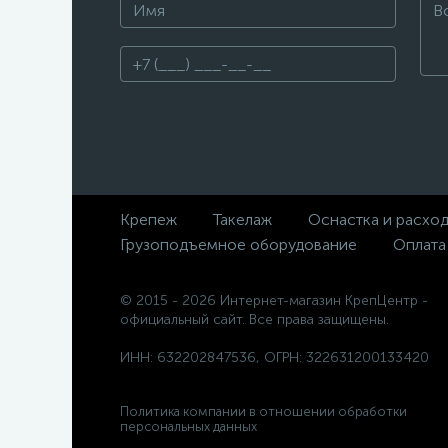
Крепеж
Такелаж
Оснастка и расхо
Грузоподъемное оборудование
Оплата
© 2015 - 2026 Интернет-магазин КрепЦентр -
официальный сайт. Все права защищены.
ИНН: 632202847536, ОГРН: 322631200133420
Политика компании в отношении обработки
персональных данных