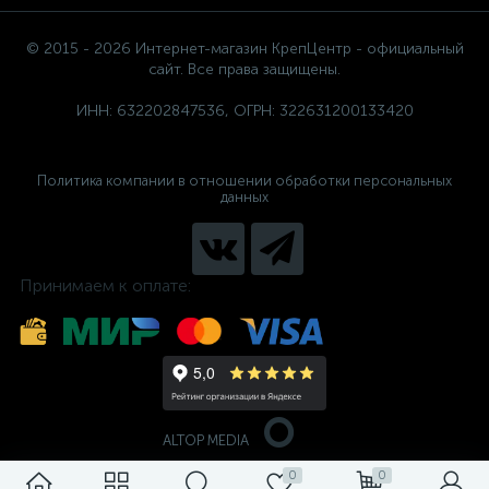
© 2015 - 2026 Интернет-магазин КрепЦентр - официальный
сайт. Все права защищены.
ИНН: 632202847536, ОГРН: 322631200133420
Политика компании в отношении обработки персональных
данных
Принимаем к оплате:
ALTOP MEDIA
0
0