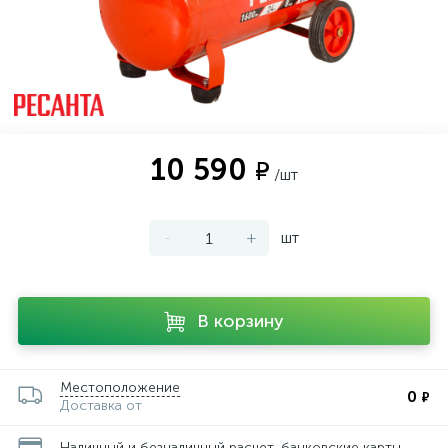
10 590
₽
/шт
-
+
шт
В корзину
Местоположение
0
₽
Доставка от
Наличный и безналичный расчет, банковские карты