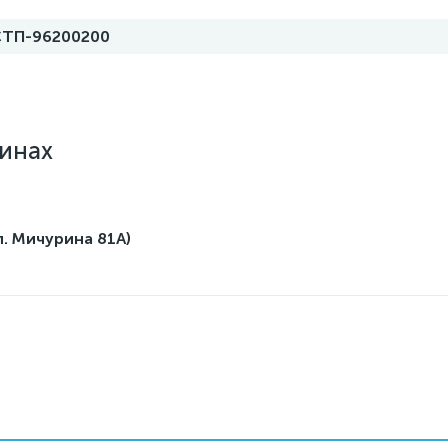
ТП-96200200
зинах
л. Мичурина 81А)