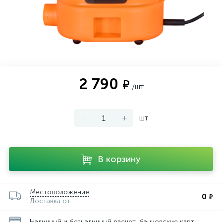
2 790
₽
/шт
-
+
шт
В корзину
Местоположение
0
₽
Доставка от
Наличный и безналичный расчет, банковские карты