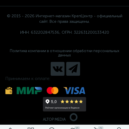
© 2015 - 2026 Интернет-магазин КрепЦентр - официальный
сайт. Все права защищены.
ИНН: 632202847536, ОГРН: 322631200133420
Политика компании в отношении обработки персональных
данных
Принимаем к оплате:
ALTOP MEDIA
0
0