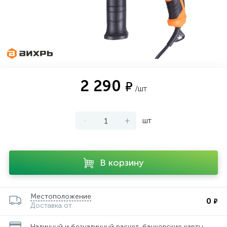
2 290
₽
/шт
-
+
шт
В корзину
Местоположение
0
₽
Доставка от
Наличный и безналичный расчет, банковские карты