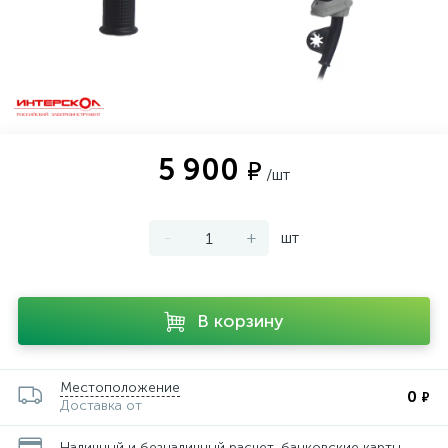
5 900
₽
/шт
-
+
шт
В корзину
Местоположение
0
₽
Доставка от
Наличный и безналичный расчет, банковские карты