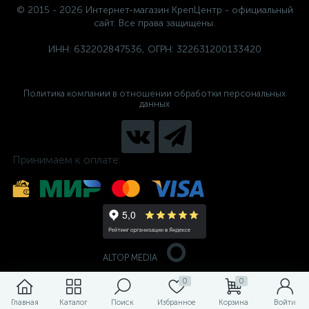
© 2015 - 2026 Интернет-магазин КрепЦентр - официальный
сайт. Все права защищены.
ИНН: 632202847536, ОГРН: 322631200133420
Политика компании в отношении обработки персональных
данных
Принимаем к оплате:
ALTOP MEDIA
0
0
Главная
Каталог
Поиск
Избранное
Корзина
Войти