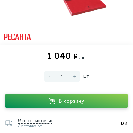
1 040
₽
/шт
-
+
шт
В корзину
Местоположение
0
₽
Доставка от