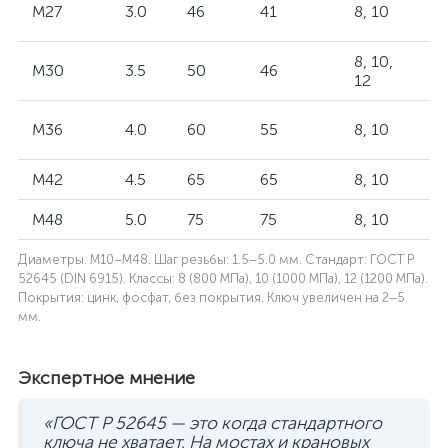
Т
M27
3.0
46
41
8, 10
к
8, 10,
M30
3.5
50
46
М
12
К
M36
4.0
60
55
8, 10
г
M42
4.5
65
65
8, 10
М
M48
5.0
75
75
8, 10
Г
Диаметры: M10–M48. Шаг резьбы: 1.5–5.0 мм. Стандарт: ГОСТ Р
52645 (DIN 6915). Классы: 8 (800 МПа), 10 (1000 МПа), 12 (1200 МПа).
Покрытия: цинк, фосфат, без покрытия. Ключ увеличен на 2–5
мм.
Экспертное мнение
«ГОСТ Р 52645 — это когда стандартного
ключа не хватает. На мостах и крановых