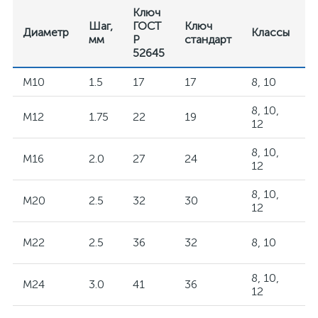
Ключ
Шаг,
ГОСТ
Ключ
Диаметр
Классы
П
мм
Р
стандарт
52645
M10
1.5
17
17
8, 10
Л
8, 10,
M12
1.75
22
19
Н
12
8, 10,
Ф
M16
2.0
27
24
12
к
8, 10,
M20
2.5
32
30
К
12
П
M22
2.5
36
32
8, 10
к
8, 10,
М
M24
3.0
41
36
12
о