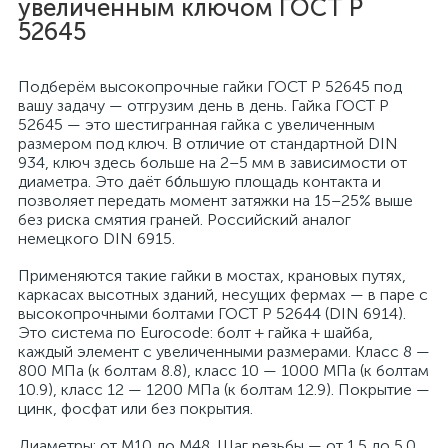
увеличенным ключом ГОСТ Р
52645
Подберём высокопрочные гайки ГОСТ Р 52645 под
вашу задачу — отгрузим день в день. Гайка ГОСТ Р
52645 — это шестигранная гайка с увеличенным
размером под ключ. В отличие от стандартной DIN
934, ключ здесь больше на 2–5 мм в зависимости от
диаметра. Это даёт бо́льшую площадь контакта и
позволяет передать момент затяжки на 15–25% выше
без риска смятия граней. Российский аналог
немецкого DIN 6915.
Применяются такие гайки в мостах, крановых путях,
каркасах высотных зданий, несущих фермах — в паре с
высокопрочными болтами ГОСТ Р 52644 (DIN 6914).
Это система по Eurocode: болт + гайка + шайба,
каждый элемент с увеличенными размерами. Класс 8 —
800 МПа (к болтам 8.8), класс 10 — 1000 МПа (к болтам
10.9), класс 12 — 1200 МПа (к болтам 12.9). Покрытие —
цинк, фосфат или без покрытия.
Диаметры: от M10 до M48. Шаг резьбы — от 1.5 до 5.0