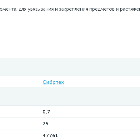
емента, для увязывания и закрепления предметов и растяже
Сибртех
0,7
75
47761