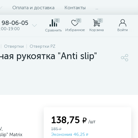
Оплата и доставка
Контакты
...
0
0
0
98-06-05
:00-19:00
Избранное
Корзина
Войти
Сравнить
Отвертки
Отвертки PZ
я рукоятка "Anti slip"
138,75
₽
/шт
V,
185
₽
ip" Matrix
Экономия 46,25
₽