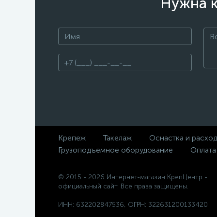
Нужна к
Крепеж
Такелаж
Оснастка и расхо
Грузоподъемное оборудование
Оплата
© 2015 - 2026 Интернет-магазин КрепЦентр -
официальный сайт. Все права защищены.
ИНН: 632202847536, ОГРН: 322631200133420