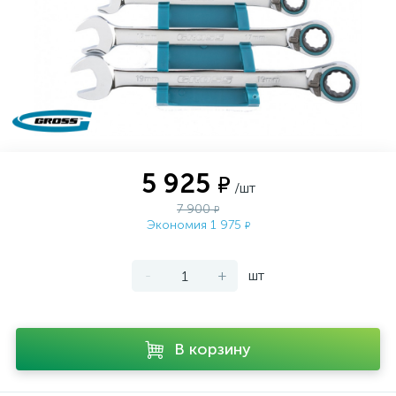
5 925
₽
/шт
7 900
₽
Экономия 1 975
₽
-
+
шт
В корзину